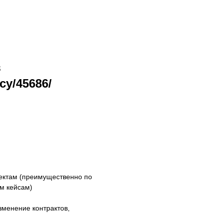
в
cy/45686/
оектам (преимущественно по
м кейсам)
менение контрактов,