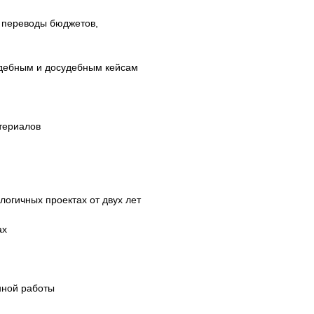
 переводы бюджетов,
дебным и досудебным кейсам
териалов
огичных проектах от двух лет
ах
нной работы