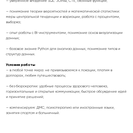
— уверенное владение SQL: JOINы, CTE, оконные функции;
— понимание теории вероятностей и математической статистики:
меры центральной тенденции и вариации, работа с процентами,
выборка;
— опыт работы с BI-инструментами, понимание основ визуализации
данных;
— базовое знание Python для анализа данных, понимание типов и
структур данных.
Условия работы
— в любой точке мира: не привязываемся к локации, платим в
долларах, любим путешествовать;
— без бюрократии: удобные процессы здорового человека,
горизонтальные и открытые коммуникации, быстрое обсуждение идей
и принятие решений;
— компенсируем: ДМС, психотерапию или иностранные языки,
занятия спортом и больничный.