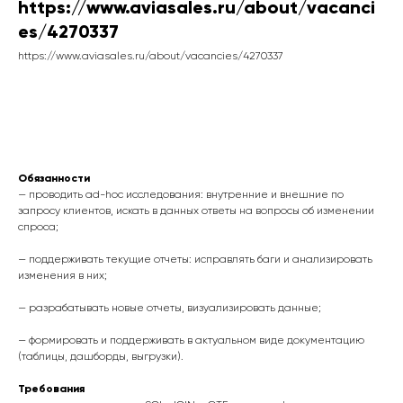
https://www.aviasales.ru/about/vacanci
es/4270337
https://www.aviasales.ru/about/vacancies/4270337
Связаться
Обязанности
— проводить ad-hoc исследования: внутренние и внешние по
запросу клиентов, искать в данных ответы на вопросы об изменении
спроса;
— поддерживать текущие отчеты: исправлять баги и анализировать
изменения в них;
— разрабатывать новые отчеты, визуализировать данные;
— формировать и поддерживать в актуальном виде документацию
(таблицы, дашборды, выгрузки).
Требования