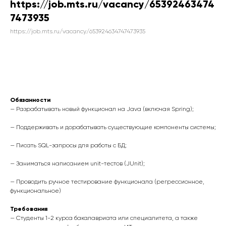
https://job.mts.ru/vacancy/65392463474
7473935
https://job.mts.ru/vacancy/653924634747473935
Связаться
Обязанности
— Разрабатывать новый функционал на Java (включая Spring);
— Поддерживать и дорабатывать существующие компоненты системы;
— Писать SQL-запросы для работы с БД;
— Заниматься написанием unit-тестов (JUnit);
— Проводить ручное тестирование функционала (регрессионное,
функциональное)
Требования
— Студенты 1-2 курса бакалавриата или специалитета, а также