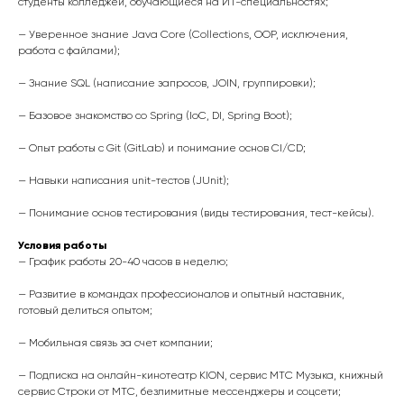
студенты колледжей, обучающиеся на ИТ-специальностях;
— Уверенное знание Java Core (Collections, OOP, исключения,
работа с файлами);
— Знание SQL (написание запросов, JOIN, группировки);
— Базовое знакомство со Spring (IoC, DI, Spring Boot);
— Опыт работы с Git (GitLab) и понимание основ CI/CD;
— Навыки написания unit-тестов (JUnit);
— Понимание основ тестирования (виды тестирования, тест-кейсы).
Условия работы
— График работы 20-40 часов в неделю;
— Развитие в командах профессионалов и опытный наставник,
готовый делиться опытом;
— Мобильная связь за счет компании;
— Подписка на онлайн-кинотеатр KION, сервис МТС Музыка, книжный
сервис Строки от МТС, безлимитные мессенджеры и соцсети;