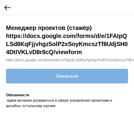
Менеджер проектов (стажёр)
https://docs.google.com/forms/d/e/1FAIpQ
LSd8KqFjjvhgz5olP2xSoyKmcszTf8UdjSH0
4DtIVKLvD8r8cQ/viewform
https://docs.google.com/forms/d/e/1FAIpQLSd8KqFjjvhgz5olP2xSoyKmcszTf
Связаться
Обязанности
-ждём желание развиваться в сфере управления проектами и
дизайна, остальному научим