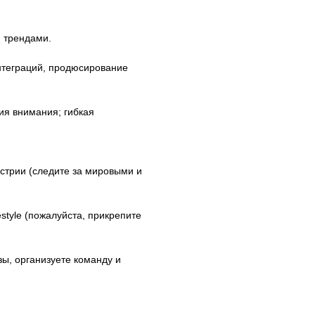
и трендами.
интеграций, продюсирование
ия внимания; гибкая
устрии (следите за мировыми и
estyle (пожалуйста, прикрепите
зы, организуете команду и