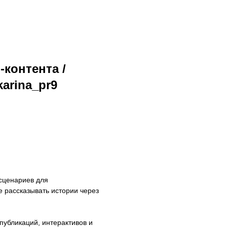
-контента /
karina_pr9
 сценариев для
е рассказывать истории через
публикаций, интерактивов и