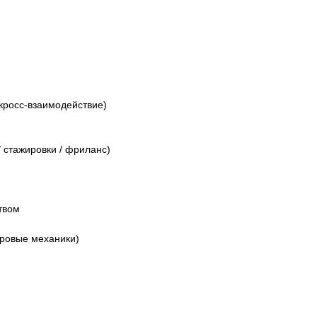
 кросс-взаимодействие)
 стажировки / фриланс)
твом
гровые механики)