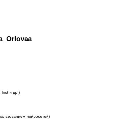
ya_Orlovaa
Inst и др.)
спользованием нейросетей)