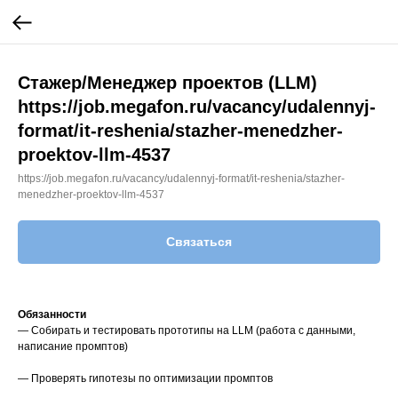
Стажер/Менеджер проектов (LLM)
https://job.megafon.ru/vacancy/udalennyj-
format/it-reshenia/stazher-menedzher-
proektov-llm-4537
https://job.megafon.ru/vacancy/udalennyj-format/it-reshenia/stazher-
menedzher-proektov-llm-4537
Связаться
Обязанности
— Собирать и тестировать прототипы на LLM (работа с данными,
написание промптов)
— Проверять гипотезы по оптимизации промптов